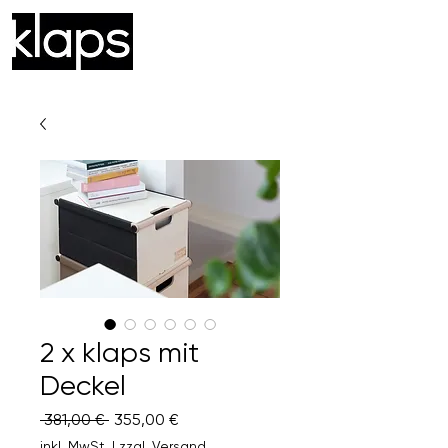
®
2 x klaps mit
Deckel
Standardpreis
Sale-
 381,00 € 
355,00 €
Preis
inkl. MwSt.
|
zzgl. Versand